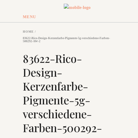
MENU
HOME
/
83622-Rico-Design-Kerzenfarbe-Pigmente-5g-verschiedene-Farben-
500292-AW-2
83622-Rico-
Design-
Kerzenfarbe-
Pigmente-5g-
verschiedene-
Farben-500292-