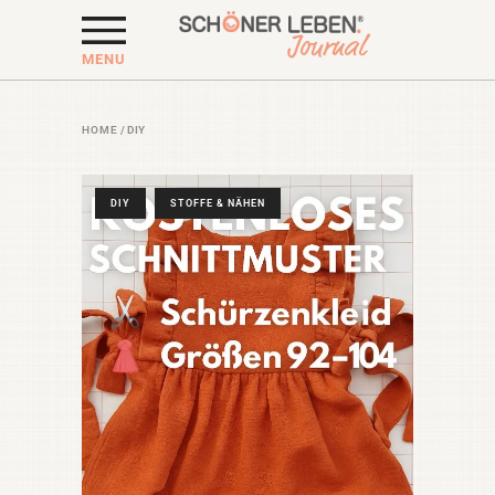
MENU
HOME
/
DIY
DIY
STOFFE & NÄHEN