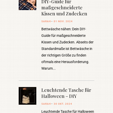
DIY-Guide für
maßgeschneiderte
Kissen und Zudecken
SARAH
01 NOV. 2024
Bettwäsche nähen: Dein DIY-
Guide für maßgeschneiderte
Kissen und Zudecken. Abseits der
Standardmaße ist Bettwäsche in
der richtigen Größe zu finden
oftmals eine Herausforderung.
Warum
Leuchtende Tasche für
Halloween – DIY
SARAH
30 OKT. 2024
Leuchtende Tasche für Halloween