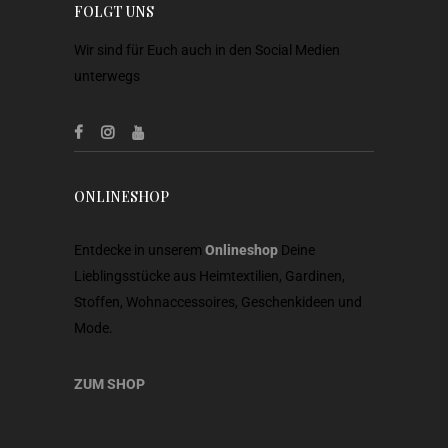
FOLGT UNS
Wir sind für Euch auch in den Social Medien
unterwegs
ONLINESHOP
Entdecke in unserem
Onlineshop
Deine
Lieblingsstücke aus Heimtextilien, Gardinen,
Stoffen, Wohnaccessoires, Geschenkideen und
Mode.
ZUM SHOP