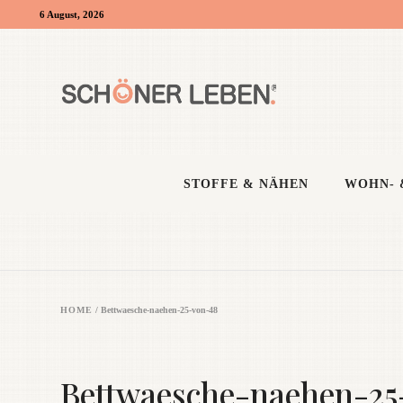
6 August, 2026
STOFFE & NÄHEN
WOHN- 
HOME
/
Bettwaesche-naehen-25-von-48
Bettwaesche-naehen-25