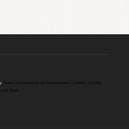
op
Deine Lieblingsstücke aus Heimtextilien, Gardinen, Stoffen,
n und Mode.