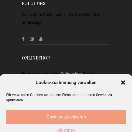
FOLGT UNS
Wir sind für Euch auch in den Social Medien
unterwegs
ONLINESHOP
Entdecke in unserem
Onlineshop
Deine
Lieblingsstücke aus Heimtextilien, Gardinen,
Cookie-Zustimmung verwalten
Stoffen, Wohnaccessoires, Geschenkideen und
Wir verwenden Cookies, um unsere Website und unseren Service zu
Mode.
optimieren.
ZUM SHOP
Cookies akzeptieren
Ablehnen