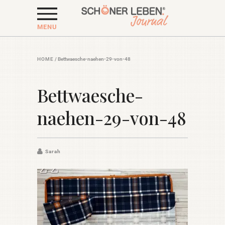
MENU
HOME
/
Bettwaesche-naehen-29-von-48
Bettwaesche-
naehen-29-von-48
Sarah