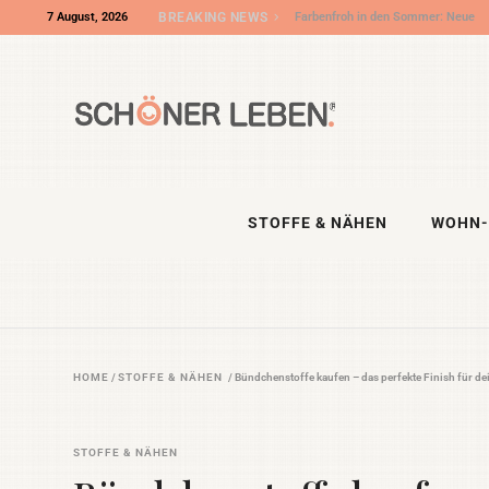
7 August, 2026
BREAKING NEWS
Wir sind „Shop des Monats“ bei DIY
Eule – und die DIY NIGHT kommt!
STOFFE & NÄHEN
WOHN-
HOME
/
STOFFE & NÄHEN
/
Bündchenstoffe kaufen – das perfekte Finish für de
STOFFE & NÄHEN