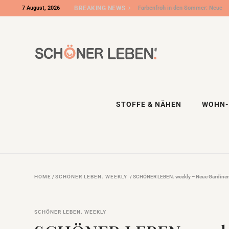
7 August, 2026
BREAKING NEWS
Wir sind „Shop des Monats“ bei DIY
Eule – und die DIY NIGHT kommt!
STOFFE & NÄHEN
WOHN-
HOME
/
SCHÖNER LEBEN. WEEKLY
/
SCHÖNER LEBEN. weekly – Neue Gardinen
SCHÖNER LEBEN. WEEKLY