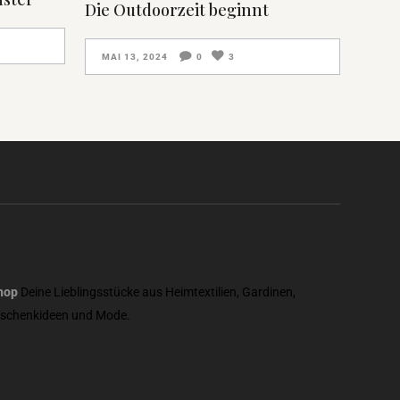
Die Outdoorzeit beginnt
MAI 13, 2024
0
3
hop
Deine Lieblingsstücke aus Heimtextilien, Gardinen,
eschenkideen und Mode.