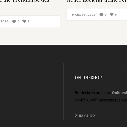
MÄRZ 09, 2026
0
8
 2026
0
8
ONLINESHOP
Entdecke in unserem
Onlines
Stoffen, Wohnaccessoires, G
ZUM SHOP