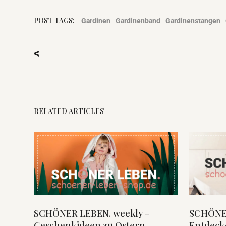
POST TAGS:
Gardinen
Gardinenband
Gardinenstangen
<
RELATED ARTICLES
SCHÖNER LEBEN. weekly –
SCHÖNER
Geschenkideen zu Ostern
Entdeck