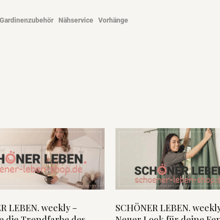
Gardinenzubehör
Nähservice
Vorhänge
 LEBEN. weekly –
SCHÖNER LEBEN. weekly
e die Trendfarbe des
Neuer Look für deine Fe