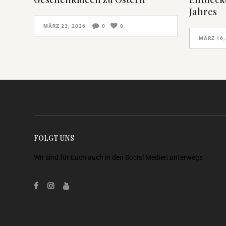
Jahres
MÄRZ 23, 2026
0
8
MÄRZ 16,
FOLGT UNS
Wir sind für Euch auch in den Social Medien unterwegs