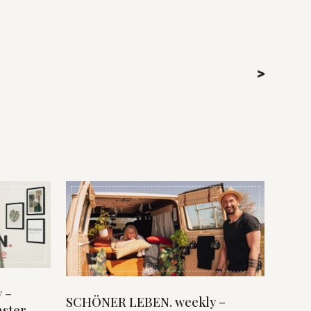
>
 –
SCHÖNER LEBEN. weekly –
nster