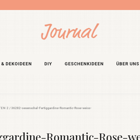
 & DEKOIDEEN
DIY
GESCHENKIDEEN
ÜBER UNS
TEN 2
/
36282-oesenschal-Fertiggardine-Romantic-Rose-weiss-
iggardine-Romantic-Rose-we