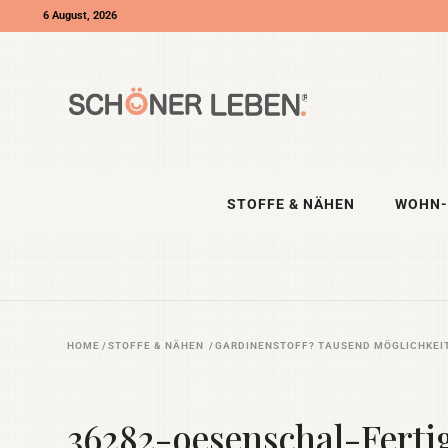
6 August, 2026
STOFFE & NÄHEN
WOHN-
HOME
/
STOFFE & NÄHEN
/
GARDINENSTOFF? TAUSEND MÖGLICHKEI
36282-oesenschal-Fert