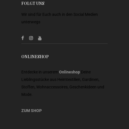
FOLGT UNS
Wir sind für Euch auch in den Social Medien
unterwegs
ONLINESHOP
Entdecke in unserem
Onlineshop
Deine
Lieblingsstücke aus Heimtextilien, Gardinen,
Stoffen, Wohnaccessoires, Geschenkideen und
Mode.
ZUM SHOP