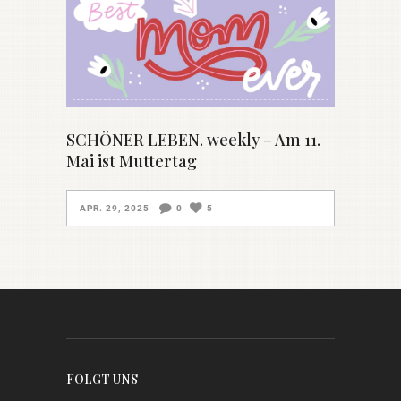
SCHÖNER LEBEN. weekly – Am 11.
Mai ist Muttertag
APR. 29, 2025
0
5
FOLGT UNS