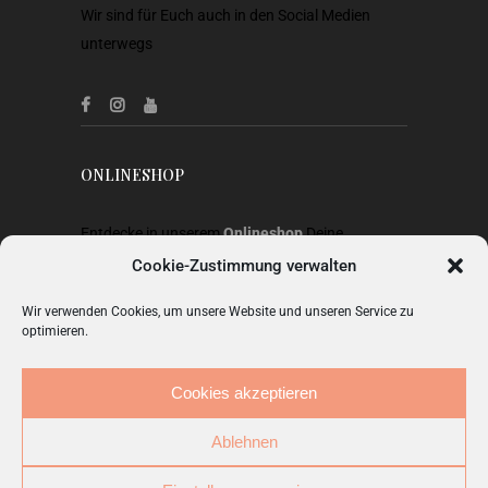
Wir sind für Euch auch in den Social Medien
unterwegs
ONLINESHOP
Entdecke in unserem
Onlineshop
Deine
Lieblingsstücke aus Heimtextilien, Gardinen,
Cookie-Zustimmung verwalten
Stoffen, Wohnaccessoires, Geschenkideen und
Wir verwenden Cookies, um unsere Website und unseren Service zu
Mode.
optimieren.
ZUM SHOP
Cookies akzeptieren
Ablehnen