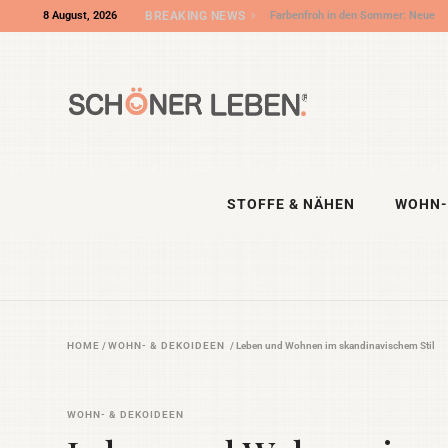
8 August, 2026
BREAKING NEWS
Wir sind „Shop des Monats“ bei DIY
Eule – und die DIY NIGHT kommt!
STOFFE & NÄHEN
WOHN-
HOME
/
WOHN- & DEKOIDEEN
/
Leben und Wohnen im skandinavischem Stil
WOHN- & DEKOIDEEN