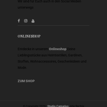
Wir sind für Euch auch in den Social Medien
unterwegs
ONLINESHOP
Entdecke in unserem
Onlineshop
Deine
Lieblingsstücke aus Heimtextilien, Gardinen,
Stoffen, Wohnaccessoires, Geschenkideen und
Mode.
ZUM SHOP
© Copyright 2026.
Studio Carnarius
. Alle Rechte