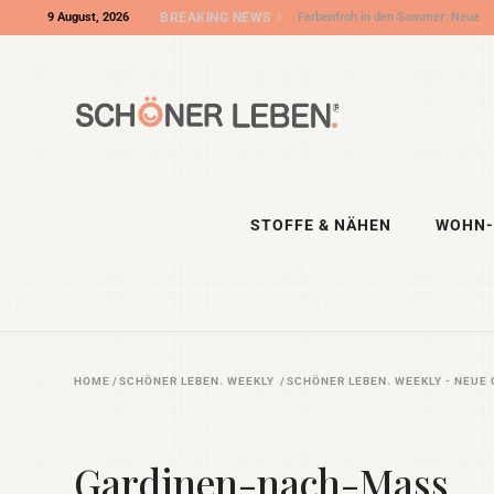
9 August, 2026
BREAKING NEWS
Farbenfroh in den Sommer: Neue
Outdoorkissen und Stoffe aus
unserem Shooting
STOFFE & NÄHEN
WOHN-
HOME
/
SCHÖNER LEBEN. WEEKLY
/
SCHÖNER LEBEN. WEEKLY - NEUE
Gardinen-nach-Mass