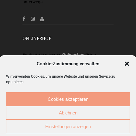
unterwegs
ONLINESHOP
Entdecke in unserem
Onlineshop
Deine
Lieblingsstücke aus Heimtextilien, Gardinen,
Cookie-Zustimmung verwalten
Stoffen, Wohnaccessoires, Geschenkideen und
Wir verwenden Cookies, um unsere Website und unseren Service zu
Mode.
optimieren.
ZUM SHOP
Cookies akzeptieren
Ablehnen
Einstellungen anzeigen
© Copyright 2026.
Studio Carnarius
. Alle Rechte
vorbehalten.
IMPRESSUM