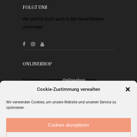
FOLGT UNS
Wir sind für Euch auch in den Social Medien
unterwegs
ONLINESHOP
Entdecke in unserem
Onlineshop
Deine
Lieblingsstücke aus Heimtextilien, Gardinen,
Cookie-Zustimmung verwalten
Stoffen, Wohnaccessoires, Geschenkideen und
Wir verwenden Cookies, um unsere Website und unseren Service zu
Mode.
optimieren.
ZUM SHOP
Cookies akzeptieren