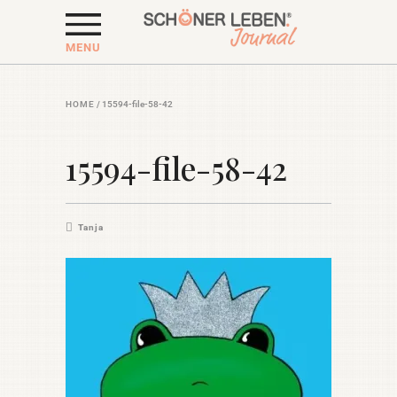
MENU
HOME
/
15594-file-58-42
15594-file-58-42
Tanja