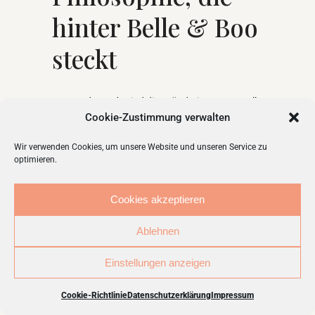
hinter Belle & Boo
steckt
Kate und Mandy sind die Gründerinnen von Belle
Cookie-Zustimmung verwalten
& Boo. Sie haben es sich zur Aufgabe gemacht
eine Welt zu schaffen, in der Kinder Kinder sein
Wir verwenden Cookies, um unsere Website und unseren Service zu
können. Die charmanten Belle & Boo Dessins
optimieren.
sollen die Fantasie freisetzen und gewöhnliche
Räume in magische verwandelt werden, z.B.
Cookies akzeptieren
Schlafzimmer zum Wunderland werden,
Kinderzimmer vor Natur platzen und Abenteuer
Ablehnen
beginnen.
Einstellungen anzeigen
Cookie-Richtlinie
Datenschutzerklärung
Impressum