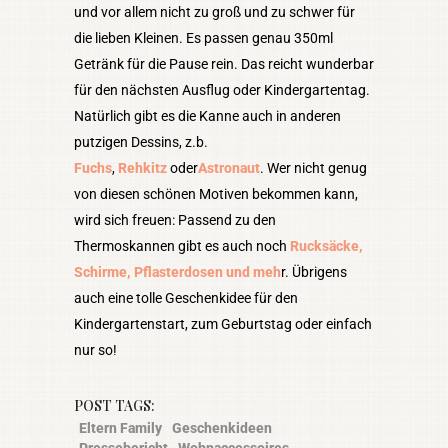
und vor allem nicht zu groß und zu schwer für
die lieben Kleinen. Es passen genau 350ml
Getränk für die Pause rein. Das reicht wunderbar
für den nächsten Ausflug oder Kindergartentag.
Natürlich gibt es die Kanne auch in anderen
putzigen Dessins, z.b.
Fuchs
,
Rehkitz
oder
Astronaut
. Wer nicht genug
von diesen schönen Motiven bekommen kann,
wird sich freuen: Passend zu den
Thermoskannen gibt es auch noch
Rucksäcke,
Schirme, Pflasterdosen und meh
r. Übrigens
auch eine tolle Geschenkidee für den
Kindergartenstart, zum Geburtstag oder einfach
nur so!
POST TAGS:
Eltern Family
Geschenkideen
Pressebericht
Wohnaccessoires