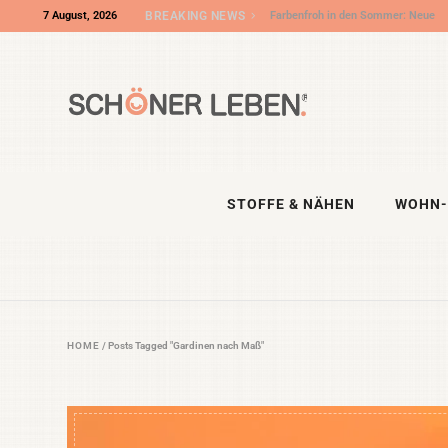
7 August, 2026
BREAKING NEWS
Wir sind „Shop des Monats“ bei DIY
Eule – und die DIY NIGHT kommt!
STOFFE & NÄHEN
WOHN-
HOME
/
Posts Tagged "Gardinen nach Maß"