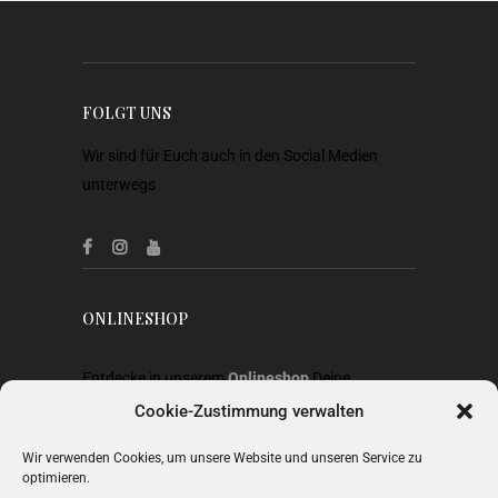
FOLGT UNS
Wir sind für Euch auch in den Social Medien
unterwegs
ONLINESHOP
Entdecke in unserem
Onlineshop
Deine
Lieblingsstücke aus Heimtextilien, Gardinen,
Cookie-Zustimmung verwalten
Stoffen, Wohnaccessoires, Geschenkideen und
Wir verwenden Cookies, um unsere Website und unseren Service zu
Mode.
optimieren.