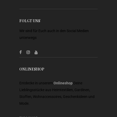
FOLGT UNS
Wir sind für Euch auch in den Social Medien
unterwegs
ONLINESHOP
Entdecke in unserem
Onlineshop
Deine
Lieblingsstücke aus Heimtextilien, Gardinen,
Stoffen, Wohnaccessoires, Geschenkideen und
Mode.