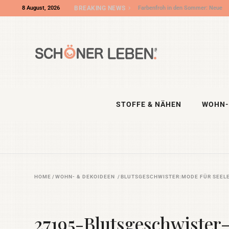
8 August, 2026
BREAKING NEWS
Farbenfroh in den Sommer: Neue
Outdoorkissen und Stoffe aus
unserem Shooting
STOFFE & NÄHEN
WOHN-
HOME
/
WOHN- & DEKOIDEEN
/
BLUTSGESCHWISTER:MODE FÜR SEE
27195-Blutsgeschwiste