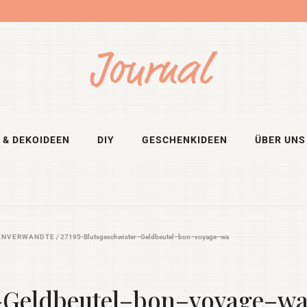
 & DEKOIDEEN
DIY
GESCHENKIDEEN
ÜBER UNS
LENVERWANDTE
/
27195-Blutsgeschwister–Geldbeutel–bon–voyage–wa
r–Geldbeutel–bon–voyage–w