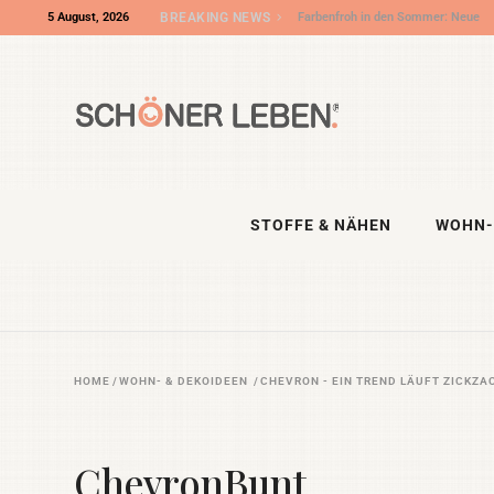
5 August, 2026
BREAKING NEWS
Farbenfroh in den Sommer: Neue
Outdoorkissen und Stoffe aus
unserem Shooting
STOFFE & NÄHEN
WOHN-
HOME
/
WOHN- & DEKOIDEEN
/
CHEVRON - EIN TREND LÄUFT ZICKZA
ChevronBunt