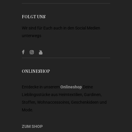
FOLGT UNS
Wir sind für Euch auch in den Social Medien
unterwegs
ONLINESHOP
Entdecke in unserem
Onlineshop
Deine
Lieblingsstücke aus Heimtextilien, Gardinen,
Stoffen, Wohnaccessoires, Geschenkideen und
Mode.
ZUM SHOP