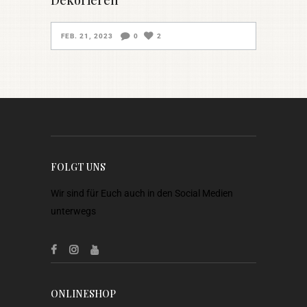
Dekorieren
FEB. 21, 2023
0
2
FOLGT UNS
Wir sind für Euch auch in den Social Medien
unterwegs
ONLINESHOP