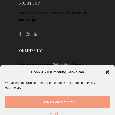
FOLGT UNS
Wir sind für Euch auch in den Social Medien
unterwegs
ONLINESHOP
Entdecke in unserem
Onlineshop
Deine
Lieblingsstücke aus Heimtextilien, Gardinen,
Cookie-Zustimmung verwalten
Stoffen, Wohnaccessoires, Geschenkideen und
Wir verwenden Cookies, um unsere Website und unseren Service zu
Mode.
optimieren.
ZUM SHOP
Cookies akzeptieren
Ablehnen