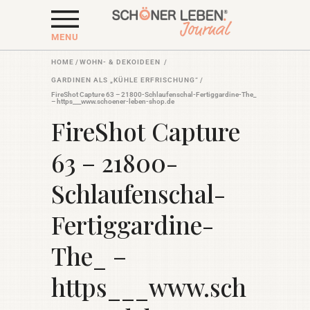
MENU
HOME
/
WOHN- & DEKOIDEEN
/
GARDINEN ALS „KÜHLE ERFRISCHUNG“
/
FireShot Capture 63 – 21800-Schlaufenschal-Fertiggardine-The_
– https___www.schoener-leben-shop.de
FireShot Capture
63 – 21800-
Schlaufenschal-
Fertiggardine-
The_ –
https___www.sch