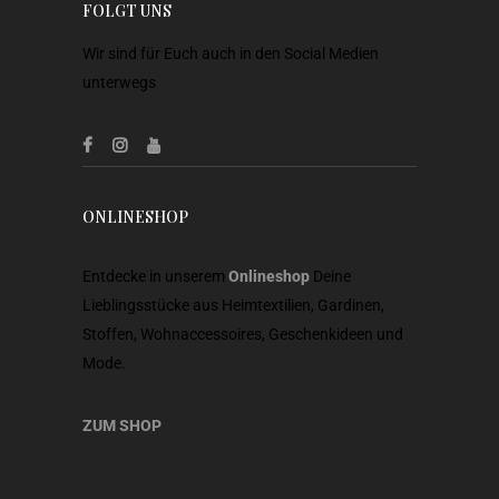
FOLGT UNS
Wir sind für Euch auch in den Social Medien
unterwegs
ONLINESHOP
Entdecke in unserem
Onlineshop
Deine
Lieblingsstücke aus Heimtextilien, Gardinen,
Stoffen, Wohnaccessoires, Geschenkideen und
Mode.
ZUM SHOP