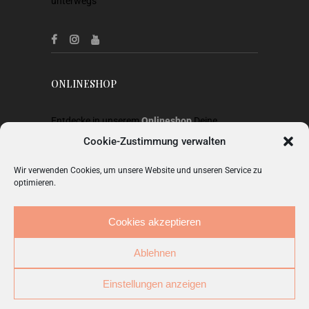
unterwegs
ONLINESHOP
Entdecke in unserem
Onlineshop
Deine
Lieblingsstücke aus Heimtextilien, Gardinen,
Cookie-Zustimmung verwalten
Stoffen, Wohnaccessoires, Geschenkideen und
Wir verwenden Cookies, um unsere Website und unseren Service zu
Mode.
optimieren.
ZUM SHOP
Cookies akzeptieren
Ablehnen
Einstellungen anzeigen
© Copyright 2026.
Studio Carnarius
. Alle Rechte
vorbehalten.
IMPRESSUM