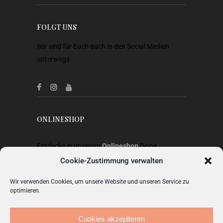
FOLGT UNS
Wir sind für Euch auch in den Social Medien
unterwegs
ONLINESHOP
Entdecke in unserem
Onlineshop
Deine
Lieblingsstücke aus Heimtextilien, Gardinen,
Cookie-Zustimmung verwalten
Stoffen, Wohnaccessoires, Geschenkideen und
Wir verwenden Cookies, um unsere Website und unseren Service zu
Mode.
optimieren.
ZUM SHOP
Cookies akzeptieren