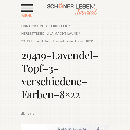
MENU
HOME
/
WOHN- & DEKOIDEEN
/
HERBSTTREND: LILA MACHT LAUNE
/
29419-Lavendel–Topf–3–verschiedene–Farben–8×22
29419-Lavendel–
Topf–3–
verschiedene–
Farben–8×22
Tanja