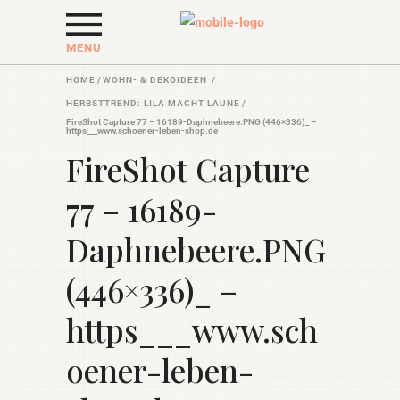
MENU
HOME
/
WOHN- & DEKOIDEEN
/
HERBSTTREND: LILA MACHT LAUNE
/
FireShot Capture 77 – 16189-Daphnebeere.PNG (446×336)_ –
https___www.schoener-leben-shop.de
FireShot Capture
77 – 16189-
Daphnebeere.PNG
(446×336)_ –
https___www.sch
oener-leben-