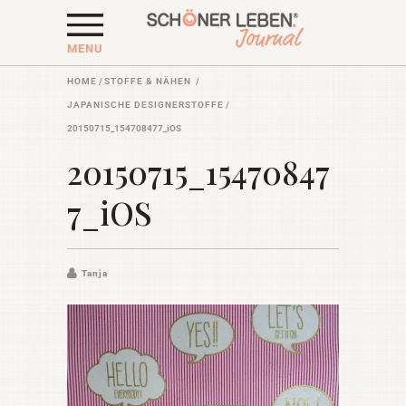
MENU
HOME
/
STOFFE & NÄHEN
/
JAPANISCHE DESIGNERSTOFFE
/
20150715_154708477_iOS
20150715_15470847
7_iOS
Tanja