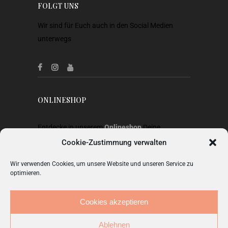
FOLGT UNS
Wir sind für Euch auch in den Social Medien
unterwegs
ONLINESHOP
Entdecke in unserem
Onlineshop
Deine
Lieblingsstücke aus Heimtextilien, Gardinen,
Cookie-Zustimmung verwalten
Stoffen, Wohnaccessoires, Geschenkideen und
Wir verwenden Cookies, um unsere Website und unseren Service zu
Mode.
optimieren.
ZUM SHOP
Cookies akzeptieren
Ablehnen