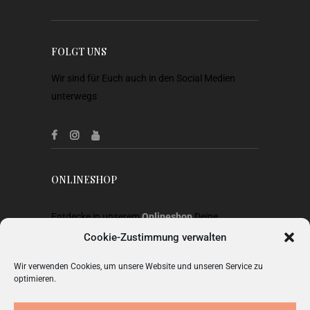
FOLGT UNS
Wir sind für Euch auch in den Social Medien
unterwegs
ONLINESHOP
Entdecke in unserem
Onlineshop
Deine
Lieblingsstücke aus Heimtextilien, Gardinen,
Cookie-Zustimmung verwalten
Stoffen, Wohnaccessoires, Geschenkideen und
Wir verwenden Cookies, um unsere Website und unseren Service zu
Mode.
optimieren.
ZUM SHOP