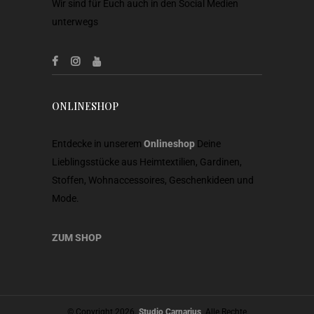
Wir sind für Euch auch in den Social Medien
unterwegs
ONLINESHOP
Entdecke in unserem
Onlineshop
Deine
Lieblingsstücke aus Heimtextilien, Gardinen,
Stoffen, Wohnaccessoires, Geschenkideen und
Mode.
ZUM SHOP
© Copyright 2026.
Studio Carnarius
. Alle Rechte