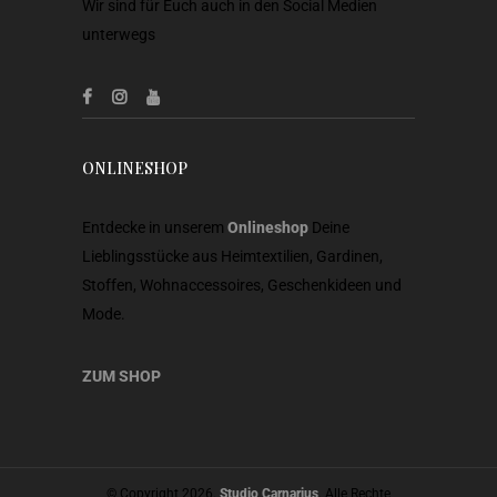
Wir sind für Euch auch in den Social Medien
unterwegs
ONLINESHOP
Entdecke in unserem
Onlineshop
Deine
Lieblingsstücke aus Heimtextilien, Gardinen,
Stoffen, Wohnaccessoires, Geschenkideen und
Mode.
ZUM SHOP
© Copyright 2026.
Studio Carnarius
. Alle Rechte