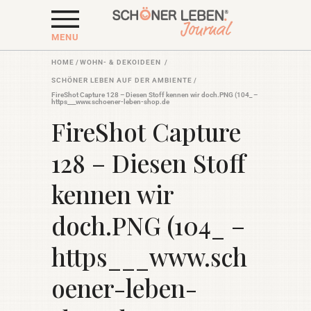
MENU
HOME
/
WOHN- & DEKOIDEEN
/
SCHÖNER LEBEN AUF DER AMBIENTE
/
FireShot Capture 128 – Diesen Stoff kennen wir doch.PNG (104_ –
https___www.schoener-leben-shop.de
FireShot Capture
128 – Diesen Stoff
kennen wir
doch.PNG (104_ –
https___www.sch
oener-leben-