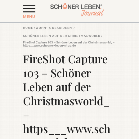
MENU
HOME
/
WOHN- & DEKOIDEEN
/
SCHÖNER LEBEN AUF DER CHRISTMASWORLD
/
FireShot Capture 103 – Schöner Leben auf der Christmasworld_ –
https___www.schoener-leben-shop.de
FireShot Capture
103 – Schöner
Leben auf der
Christmasworld_
–
https___www.sch