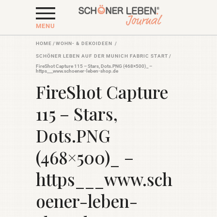
MENU
HOME
/
WOHN- & DEKOIDEEN
/
SCHÖNER LEBEN AUF DER MUNICH FABRIC START
/
FireShot Capture 115 – Stars, Dots.PNG (468×500)_ –
https___www.schoener-leben-shop.de
FireShot Capture
115 – Stars,
Dots.PNG
(468×500)_ –
https___www.sch
oener-leben-