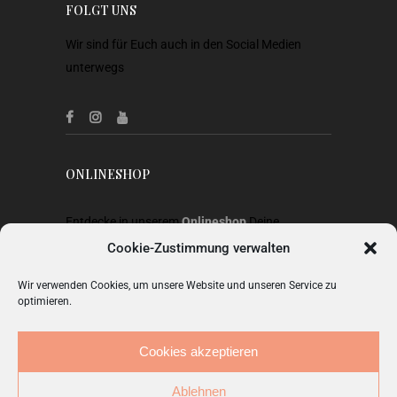
FOLGT UNS
Wir sind für Euch auch in den Social Medien
unterwegs
ONLINESHOP
Entdecke in unserem
Onlineshop
Deine
Lieblingsstücke aus Heimtextilien, Gardinen,
Cookie-Zustimmung verwalten
Stoffen, Wohnaccessoires, Geschenkideen und
Wir verwenden Cookies, um unsere Website und unseren Service zu
Mode.
optimieren.
ZUM SHOP
Cookies akzeptieren
Ablehnen