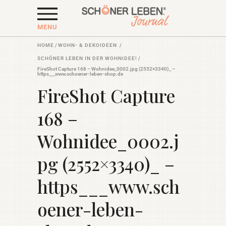
MENU
HOME
/
WOHN- & DEKOIDEEN
/
SCHÖNER LEBEN IN DER WOHNIDEE!
/
FireShot Capture 168 – Wohnidee_0002.jpg (2552×3340)_ –
https___www.schoener-leben-shop.de
FireShot Capture
168 –
Wohnidee_0002.j
pg (2552×3340)_ –
https___www.sch
oener-leben-