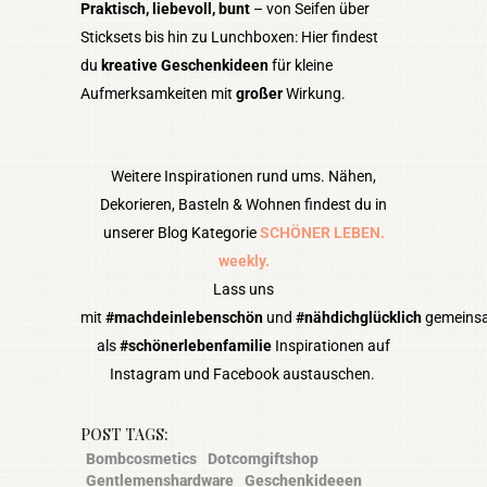
Praktisch, liebevoll, bunt
– von Seifen über
Sticksets bis hin zu Lunchboxen: Hier findest
du
kreative
Geschenkideen
für kleine
Aufmerksamkeiten mit
großer
Wirkung.
Weitere Inspirationen rund ums. Nähen,
Dekorieren, Basteln & Wohnen findest du in
unserer Blog Kategorie
SCHÖNER LEBEN.
weekly.
Lass uns
mit
#machdeinlebenschön
und
#nähdichglücklich
gemeins
als
#schönerlebenfamilie
Inspirationen auf
Instagram und Facebook austauschen.
POST TAGS:
Bombcosmetics
Dotcomgiftshop
Gentlemenshardware
Geschenkideeen