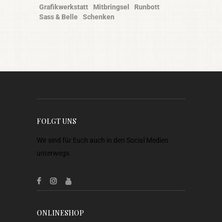
Grafikwerkstatt
Mitbringsel
Runbott
Sass & Belle
Schenken
FOLGT UNS
Wir sind für Euch auch in den Social Medien
unterwegs
ONLINESHOP