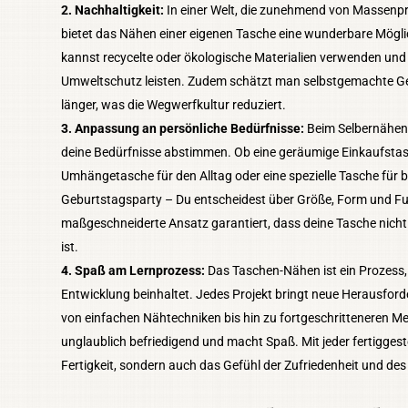
2. Nachhaltigkeit:
In einer Welt, die zunehmend von Massenp
bietet das Nähen einer eigenen Tasche eine wunderbare Möglic
kannst recycelte oder ökologische Materialien verwenden und
Umweltschutz leisten. Zudem schätzt man selbstgemachte Ge
länger, was die Wegwerfkultur reduziert.
3. Anpassung an persönliche Bedürfnisse:
Beim Selbernähen 
deine Bedürfnisse abstimmen. Ob eine geräumige Einkaufsta
Umhängetasche für den Alltag oder eine spezielle Tasche für b
Geburtstagsparty – Du entscheidest über Größe, Form und Fun
maßgeschneiderte Ansatz garantiert, dass deine Tasche nicht
ist.
4. Spaß am Lernprozess:
Das Taschen-Nähen ist ein Prozess,
Entwicklung beinhaltet. Jedes Projekt bringt neue Herausford
von einfachen Nähtechniken bis hin zu fortgeschritteneren Me
unglaublich befriedigend und macht Spaß. Mit jeder fertiggest
Fertigkeit, sondern auch das Gefühl der Zufriedenheit und des