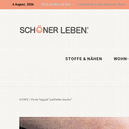
6 August, 2026
BREAKING NEWS
Wir sind „Shop des Monats“ bei DIY
Eule – und die DIY NIGHT kommt!
STOFFE & NÄHEN
WOHN-
HOME
/
Posts Tagged "pailletten tasche"