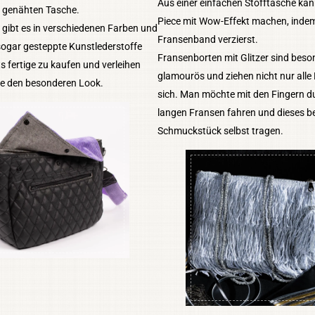
Aus einer einfachen Stofftasche kann
t genähten Tasche.
Piece mit Wow-Effekt machen, indem
 gibt es in verschiedenen Farben und
Fransenband verzierst.
sogar gesteppte Kunstlederstoffe
Fransenborten mit Glitzer sind beso
ts fertige zu kaufen und verleihen
glamourös und ziehen nicht nur alle 
he den besonderen Look.
sich. Man möchte mit den Fingern d
langen Fransen fahren und dieses 
Schmuckstück selbst tragen.