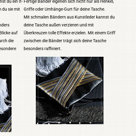
st du ein It-
Fertige Bänder eigenen sich nicht nur als Henkel,
 du sie mit
Griffe oder Umhänge-Gurt für deine Tasche.
Mit schmalen Bändern aus Kunstleder kannst du
nders
deine Tasche außen verzieren und mit
Blicke auf
Überkreuzen tolle Effekte erzielen. Mit einem Griff
urch die
zwischen die Bänder trägt sich deine Tasche
besondere
besonders raffiniert.