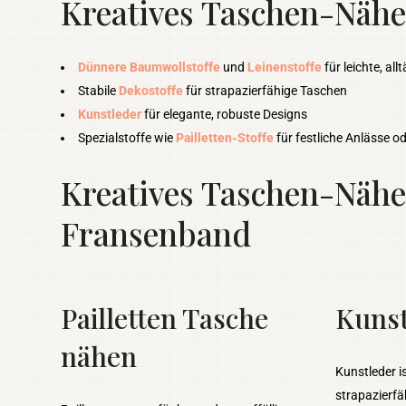
Kreatives Taschen-Nähe
Dünnere Baumwollstoffe
und
Leinenstoffe
für leichte, al
Stabile
Dekostoffe
für strapazierfähige Taschen
Kunstleder
für elegante, robuste Designs
Spezialstoffe wie
Pailletten-Stoffe
für festliche Anlässe o
Kreatives Taschen-Nähen
Fransenband
Pailletten Tasche
Kunst
nähen
Kunstleder i
strapazierfä