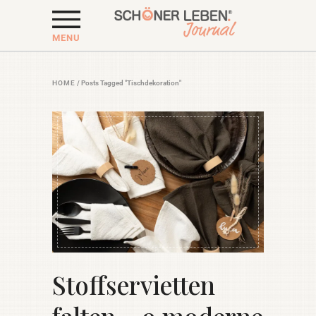
MENU
HOME
/
Posts Tagged "Tischdekoration"
Stoffservietten