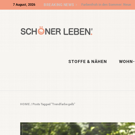
7 August, 2026
BREAKING NEWS
Wir sind „Shop des Monats“ bei DIY
Eule – und die DIY NIGHT kommt!
STOFFE & NÄHEN
WOHN-
HOME
/
Posts Tagged "Trendfarbe gelb"