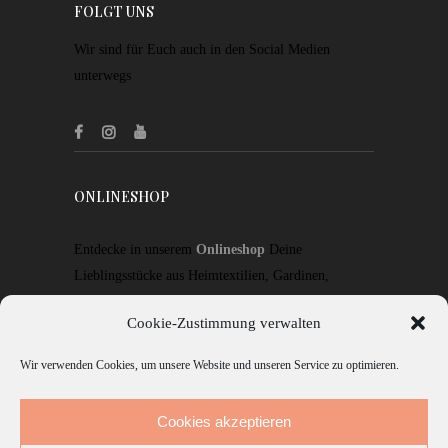
FOLGT UNS
Wir sind für Euch auch in den Social Medien
unterwegs
ONLINESHOP
Entdecke in unserem
Onlineshop
Deine
Lieblingsstücke aus Heimtextilien, Gardinen,
Stoffen, Wohnaccessoires, Geschenkideen und
Cookie-Zustimmung verwalten
Mode.
Wir verwenden Cookies, um unsere Website und unseren Service zu optimieren.
ZUM SHOP
Cookies akzeptieren