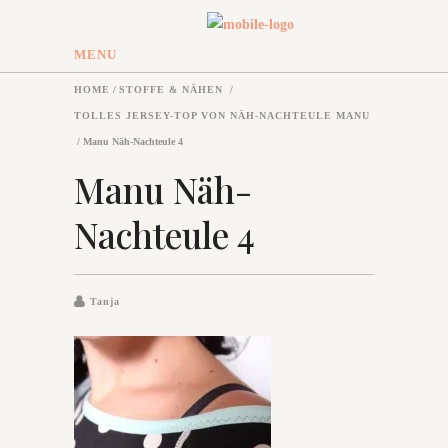
MENU
HOME
/
STOFFE & NÄHEN
/
TOLLES JERSEY-TOP VON NÄH-NACHTEULE MANU
/
Manu Näh-Nachteule 4
Manu Näh-
Nachteule 4
Tanja