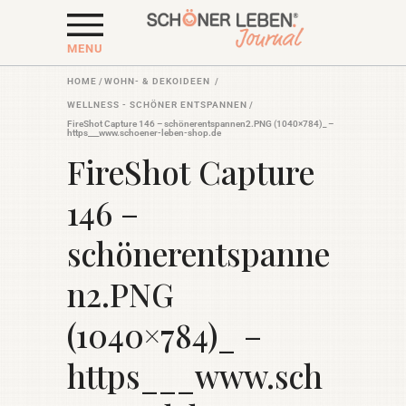
MENU
HOME
/
WOHN- & DEKOIDEEN
/
WELLNESS - SCHÖNER ENTSPANNEN
/
FireShot Capture 146 – schönerentspannen2.PNG (1040×784)_ –
https___www.schoener-leben-shop.de
FireShot Capture
146 –
schönerentspanne
n2.PNG
(1040×784)_ –
https___www.sch