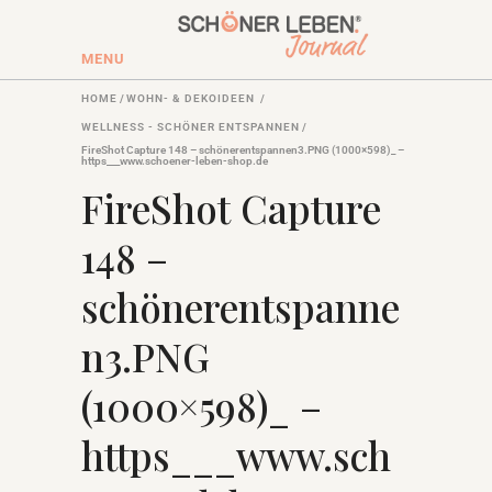
MENU
HOME
/
WOHN- & DEKOIDEEN
/
WELLNESS - SCHÖNER ENTSPANNEN
/
FireShot Capture 148 – schönerentspannen3.PNG (1000×598)_ –
https___www.schoener-leben-shop.de
FireShot Capture
148 –
schönerentspanne
n3.PNG
(1000×598)_ –
https___www.sch