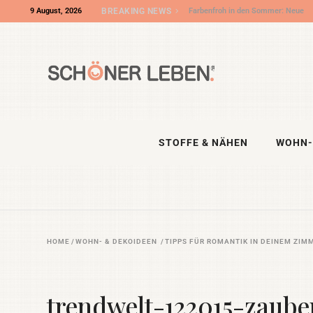
9 August, 2026
BREAKING NEWS
Farbenfroh in den Sommer: Neue
Outdoorkissen und Stoffe aus
unserem Shooting
STOFFE & NÄHEN
WOHN-
HOME
/
WOHN- & DEKOIDEEN
/
TIPPS FÜR ROMANTIK IN DEINEM ZIM
trendwelt-122015-zaube