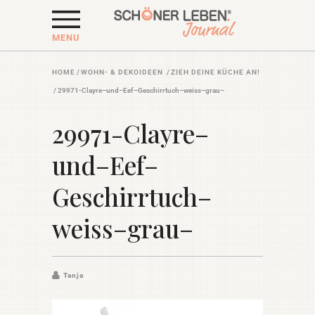
MENU
HOME
/
WOHN- & DEKOIDEEN
/
ZIEH DEINE KÜCHE AN!
/
29971-Clayre–und–Eef–Geschirrtuch–weiss–grau–
29971-Clayre–
und–Eef–
Geschirrtuch–
weiss–grau–
Tanja