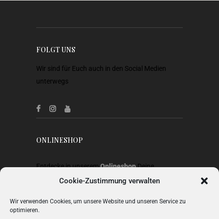
FOLGT UNS
Wir sind für Euch auch in den Social Medien
unterwegs
ONLINESHOP
Entdecke in unserem
Onlineshop
Deine
Lieblingsstücke aus Heimtextilien, Gardinen,
Cookie-Zustimmung verwalten
Stoffen, Wohnaccessoires, Geschenkideen und
Wir verwenden Cookies, um unsere Website und unseren Service zu
Mode.
optimieren.