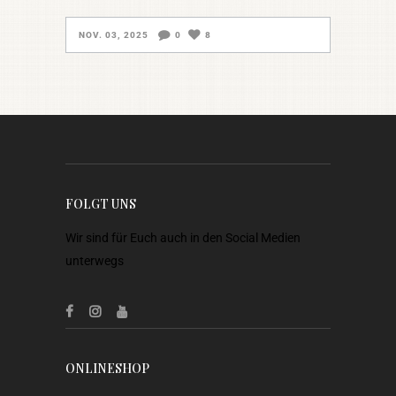
NOV. 03, 2025
0
8
FOLGT UNS
Wir sind für Euch auch in den Social Medien
unterwegs
ONLINESHOP